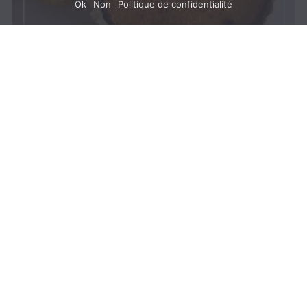
Ok
Non
Politique de confidentialité
Recette de la Tarte au
Citron Maison, pour
un plaisir intense
4.5/5 - (22 votes)
Cette recette s’adresse à tous
les amoureux de citrons. Oui,
nous allons préparer une tarte