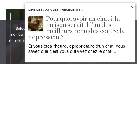
LIRE LES ARTICLES PRÉCÉDENTS :
Pourquoi avoir un chat à la
maison serait-il l’un des
Balconsud.com utilise des cookies pour vous garantir la
meilleurs remèdes contre la
meilleure expérience sur son site. Si vous continuez à utiliser
dépression ?
ce dernier, nous considérerons que vous acceptez l'utilisation
Si vous êtes l'heureux propriétaire d'un chat, vous
des cookies.
savez que c'est vous qui vivez chez le chat,...
Ok
Non
Politique de confidentialité
Pourquoi avoir un chat
à la maison serait-il
l’un des meilleurs