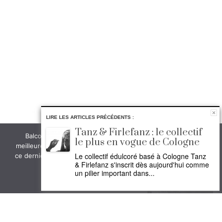
LIRE LES ARTICLES PRÉCÉDENTS :
Tanz & Firlefanz : le collectif
Balconsud.com utilise des cookies pour vous garantir la
le plus en vogue de Cologne
meilleure expérience sur son site. Si vous continuez à utiliser
Le collectif édulcoré basé à Cologne Tanz
ce dernier, nous considérerons que vous acceptez l'utilisation
& Firlefanz s'inscrit dès aujourd'hui comme
des cookies.
un pilier important dans...
Ok
Non
Politique de confidentialité