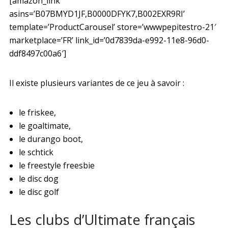
[amazon_link
asins=’B07BMYD1JF,B0000DFYK7,B002EXR9RI’
template=’ProductCarousel’ store=’wwwpepitestro-21′
marketplace=’FR’ link_id=’0d7839da-e992-11e8-96d0-
ddf8497c00a6′]
Il existe plusieurs variantes de ce jeu à savoir :
le friskee,
le goaltimate,
le durango boot,
le schtick
le freestyle freesbie
le disc dog
le disc golf
Les clubs d’Ultimate français